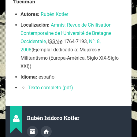
Tucumán
Autores:
Rubén Kotler
Localización:
Amnis: Revue de Civilisation
Contemporaine de l’Université de Bretagne
Occidentale
,
ISSN-e
1764-7193,
Nº. 8,
2008
(Ejemplar dedicado a: Mujeres y
Militantismo (Europa-América, Siglo XIX-Siglo
XXI))
Idioma:
español
Texto completo (
pdf
)
Rubén Isidoro Kotler