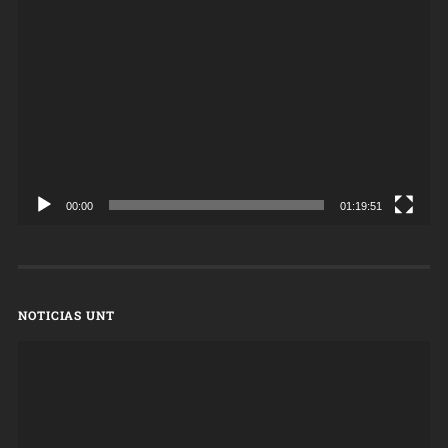
Reproductor
de
vídeo
00:00
01:19:51
NOTICIAS UNT
Reproductor
de
vídeo