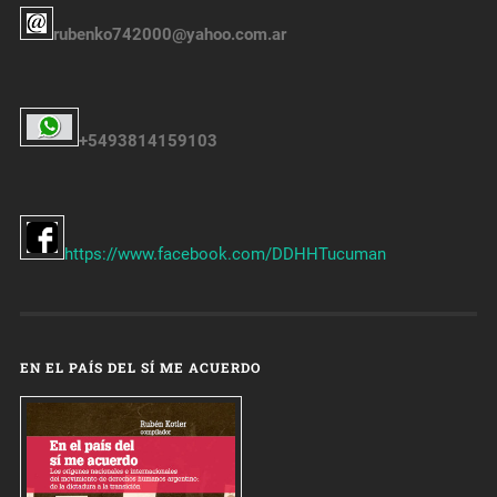
rubenko742000@yahoo.com.ar
+5493814159103
https://www.facebook.com/DDHHTucuman
EN EL PAÍS DEL SÍ ME ACUERDO