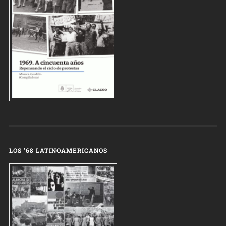
LOS ’68 LATINOAMERICANOS