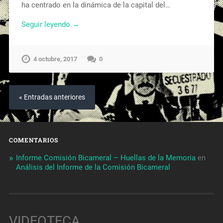
ha centrado en la dinámica de la capital del…
Seguir leyendo →
4 octubre, 2017
0
« Entradas anteriores
COMENTARIOS
Informe Comisión Bicameral – Huellas de la Memoria
en
Análisis del Informe de la Comisión Bicameral
VIDEOTECA