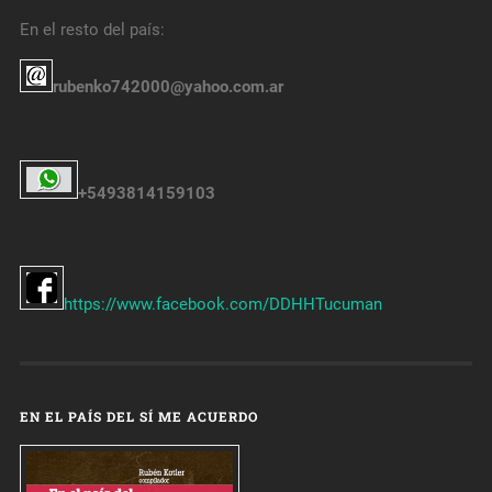
En el resto del país:
rubenko742000@yahoo.com.ar
+5493814159103
https://www.facebook.com/DDHHTucuman
EN EL PAÍS DEL SÍ ME ACUERDO