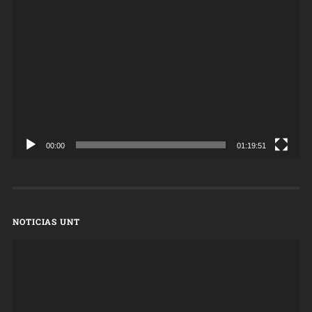
Reproductor
de
vídeo
00:00
01:19:51
NOTICIAS UNT
Reproductor
de
vídeo