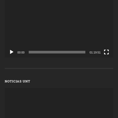
de
vídeo
00:00
01:19:51
NOTICIAS UNT
Reproductor
de
vídeo