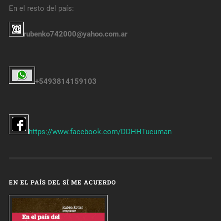
En el resto del país:
rubenko742000@yahoo.com.ar
+5493814159103
https://www.facebook.com/DDHHTucuman
EN EL PAÍS DEL SÍ ME ACUERDO