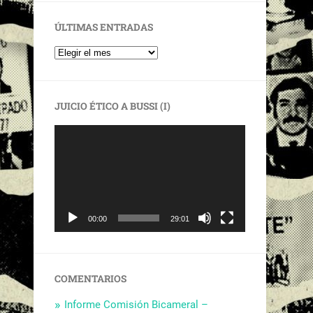
ÚLTIMAS ENTRADAS
JUICIO ÉTICO A BUSSI (I)
Reproductor
de
vídeo
00:00
29:01
COMENTARIOS
Informe Comisión Bicameral –