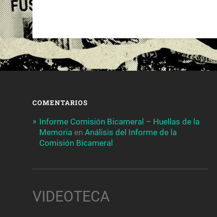
COMENTARIOS
Informe Comisión Bicameral – Huellas de la
Memoria
en
Análisis del Informe de la
Comisión Bicameral
VIDEOTECA