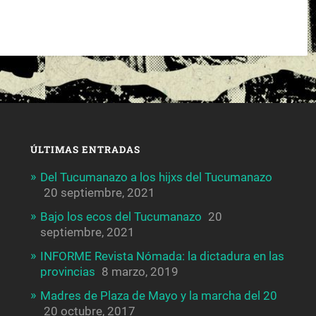
ÚLTIMAS ENTRADAS
Del Tucumanazo a los hijxs del Tucumanazo
20 septiembre, 2021
Bajo los ecos del Tucumanazo
20
septiembre, 2021
INFORME Revista Nómada: la dictadura en las
provincias
8 marzo, 2019
Madres de Plaza de Mayo y la marcha del 20
20 octubre, 2017