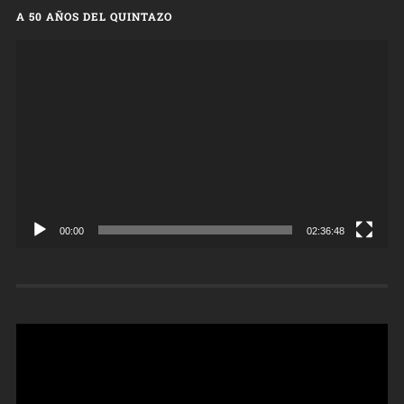
A 50 AÑOS DEL QUINTAZO
Reproductor
de
vídeo
00:00
02:36:48