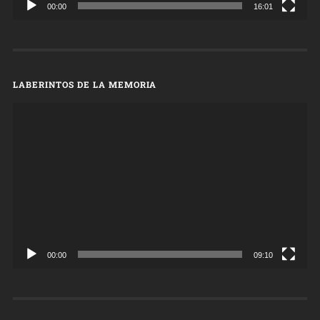
00:00
16:01
LABERINTOS DE LA MEMORIA
Reproductor
de
vídeo
00:00
09:10