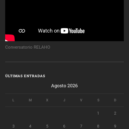
Conversatorio RELAHO
ÚLTIMAS ENTRADAS
Agosto 2026
L
M
X
J
V
S
D
1
2
3
4
5
6
7
8
9