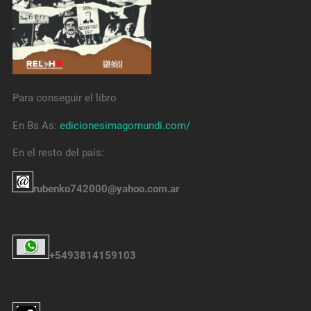
Para conseguir el libro
En Bs As:
edicionesimagomundi.com/
En el resto del país:
rubenko742000@yahoo.com.ar
+5493814159103