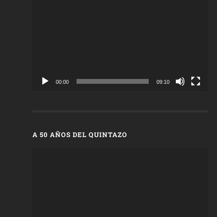
de
vídeo
00:00
09:10
A 50 AÑOS DEL QUINTAZO
Reproductor
de
vídeo