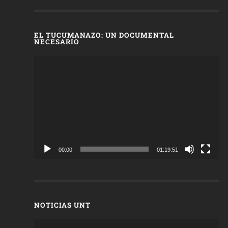
EL TUCUMANAZO: UN DOCUMENTAL
NECESARIO
Reproductor
de
vídeo
00:00
01:19:51
NOTICIAS UNT
Reproductor