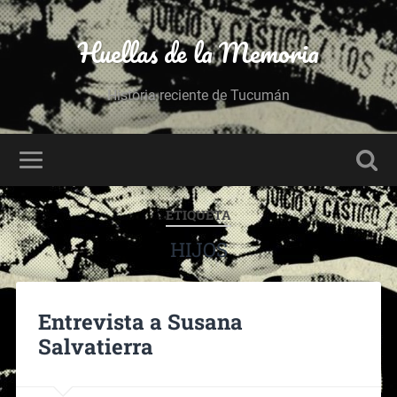
Huellas de la Memoria
Historia reciente de Tucumán
ETIQUETA
HIJOS
Entrevista a Susana
Salvatierra