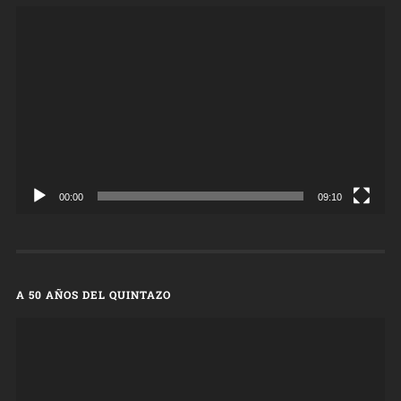
Reproductor
de
vídeo
00:00
09:10
A 50 AÑOS DEL QUINTAZO
Reproductor
de
vídeo