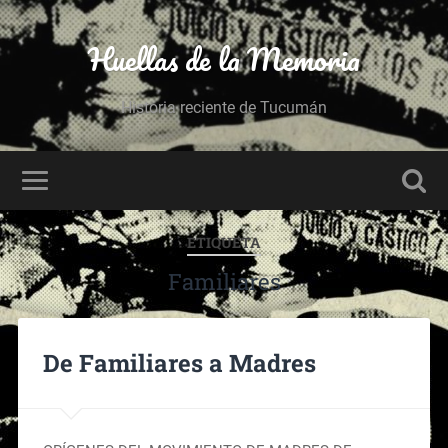
Huellas de la Memoria
Historia reciente de Tucumán
ETIQUETA
Familiares
De Familiares a Madres