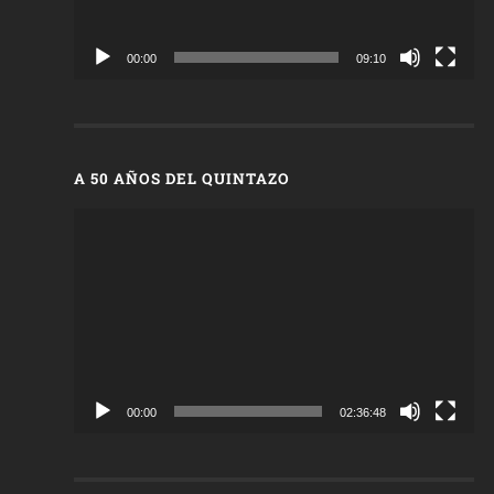
00:00
09:10
A 50 AÑOS DEL QUINTAZO
Reproductor
de
vídeo
00:00
02:36:48