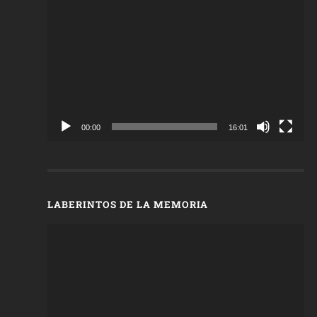
Reproductor
de
vídeo
00:00
16:01
LABERINTOS DE LA MEMORIA
Reproductor
de
vídeo