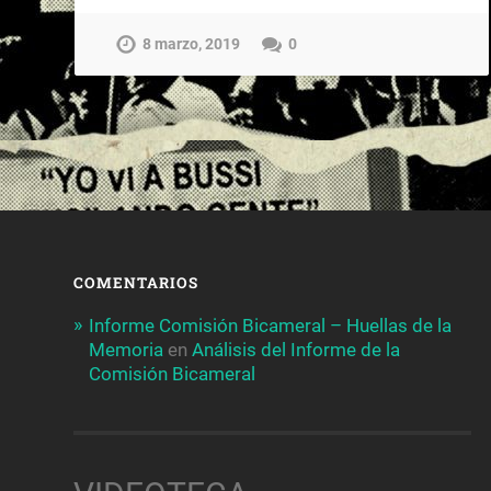
8 marzo, 2019
0
COMENTARIOS
Informe Comisión Bicameral – Huellas de la
Memoria
en
Análisis del Informe de la
Comisión Bicameral