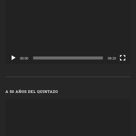
de
vídeo
00:00
09:10
A 50 AÑOS DEL QUINTAZO
Reproductor
de
vídeo