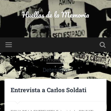
Huellas de la Memoria
Historia reciente de Tucumán
ETIQUETA
Detenidos
Entrevista a Carlos Soldati