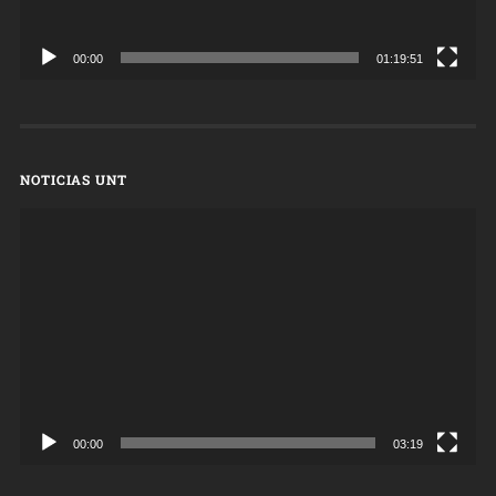
00:00
01:19:51
NOTICIAS UNT
Reproductor
de
vídeo
00:00
03:19