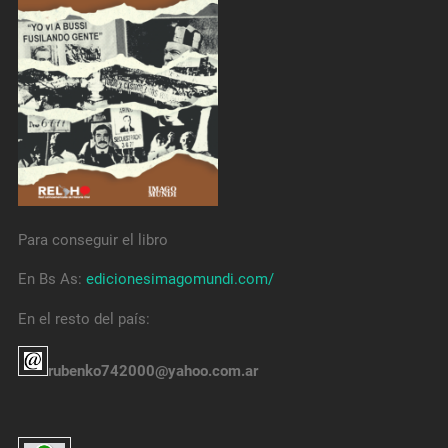
Para conseguir el libro
En Bs As:
edicionesimagomundi.com/
En el resto del país:
rubenko742000@yahoo.com.ar