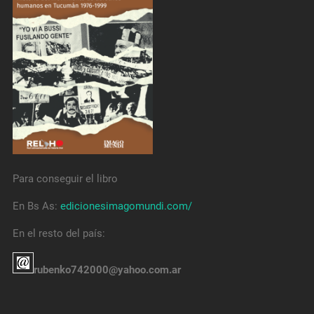
Para conseguir el libro
En Bs As:
edicionesimagomundi.com/
En el resto del país:
rubenko742000@yahoo.com.ar