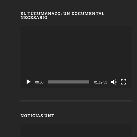
EL TUCUMANAZO: UN DOCUMENTAL
NECESARIO
Reproductor
de
vídeo
00:00
01:19:51
NOTICIAS UNT
Reproductor
de