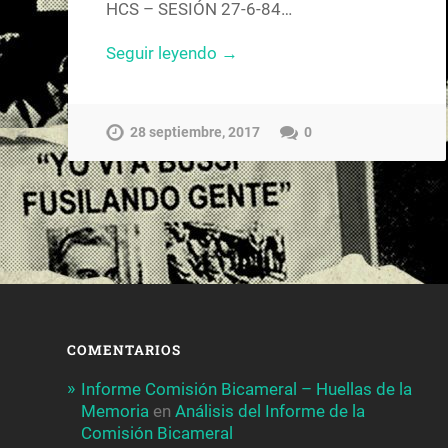
HCS – SESIÓN 27-6-84…
Seguir leyendo →
28 septiembre, 2017
0
COMENTARIOS
Informe Comisión Bicameral – Huellas de la
Memoria
en
Análisis del Informe de la
Comisión Bicameral