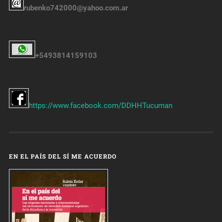
rubenko742000@yahoo.com.ar
+5493814159103
https://www.facebook.com/DDHHTucuman
EN EL PAÍS DEL SÍ ME ACUERDO