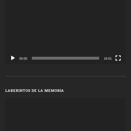
de
vídeo
00:00
16:01
LABERINTOS DE LA MEMORIA
Reproductor
de
vídeo