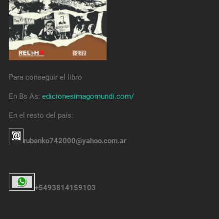
Para conseguir el libro
En Bs As:
edicionesimagomundi.com/
En el resto del país:
rubenko742000@yahoo.com.ar
+5493814159103