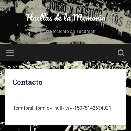
Huellas de la Memoria
Historia reciente de Tucumán
Contacto
[formforall formid=»null» ts=»1507814263402″]