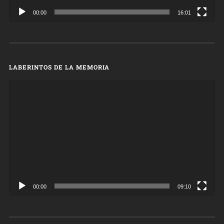
00:00
16:01
LABERINTOS DE LA MEMORIA
Reproductor
de
vídeo
00:00
09:10