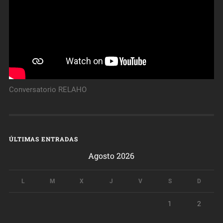
Conversatorio RELAHO
ÚLTIMAS ENTRADAS
Agosto 2026
L
M
X
J
V
S
D
1
2